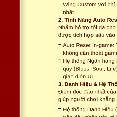
Wing Custom với chỉ 
nhất.
2. Tính Năng Auto Res
Nhằm hỗ trợ tối đa cho
được tích hợp sâu vào h
Auto Reset In-game: 
không cần thoát game
Hệ thống Ngân hàng N
quý (Bless, Soul, Life
giao diện UI.
3. Danh Hiệu & Hệ T
Điểm độc đáo nhất của 
giúp người chơi khẳng 
Hệ thống Danh Hiệu (T